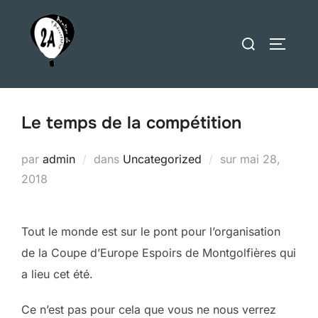
Aller
au
Rechercher :
PERMUT
contenu
Le temps de la compétition
Publié
par
admin
dans
Uncategorized
sur
mai 28,
le
2018
Tout le monde est sur le pont pour l’organisation
de la Coupe d’Europe Espoirs de Montgolfières qui
a lieu cet été.
Ce n’est pas pour cela que vous ne nous verrez